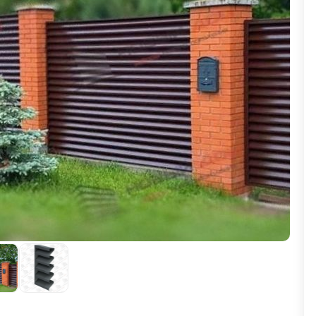
ВЫБОР ПО ХАРАКТЕРИСТИКАМ
Горизонтальные заборы
Высокие заборы
Красивые, дизайнерские заборы
ВЫБОР ПО СПОСОБУ МОНТАЖА
Заборы под ключ
Готовые заборы
Комплекты заборов-лего "сделай сам"
Быстровозводимые заборы