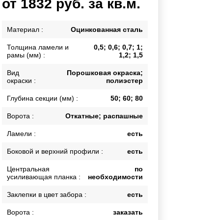
от 1832 руб. за кв.м.
Каркасы ворот
Калитки
Материал :
Оцинкованная сталь
Входные группы
Толщина ламели и
0,5; 0,6; 0,7; 1;
рамы (мм) :
1,2; 1,5
ВСЕ ДЛЯ ЗАБОРА
Вид
Порошковая окраска;
окраски :
полиэстер
Панели для забора
Глубина секции (мм) :
50; 60; 80
Ворота :
Откатные; распашные
Ламели :
есть
Боковой и верхний профили :
есть
Центральная
по
усиливающая планка :
необходимости
Заклепки в цвет забора :
есть
Ворота :
заказать