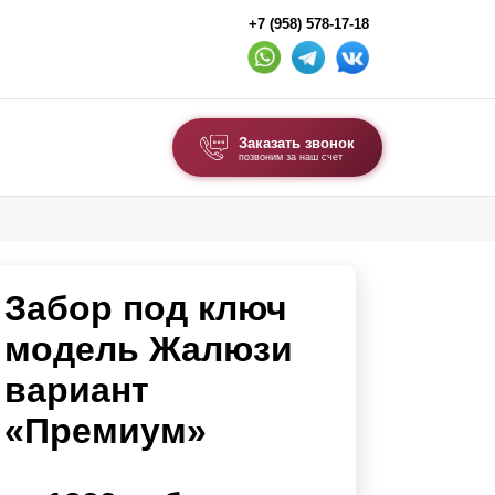
+7 (958) 578-17-18
Заказать звонок
позвоним за наш счет
ВЫБОР ПО ТИПУ
Модульные заборы и ограждения
Забор под ключ
Комбинированные заборы
Секционные заборы
модель Жалюзи
вариант
ВОРОТА И КАЛИТКИ
«Премиум»
Ворота откатные
Ворота распашные
Ворота складные гармошка