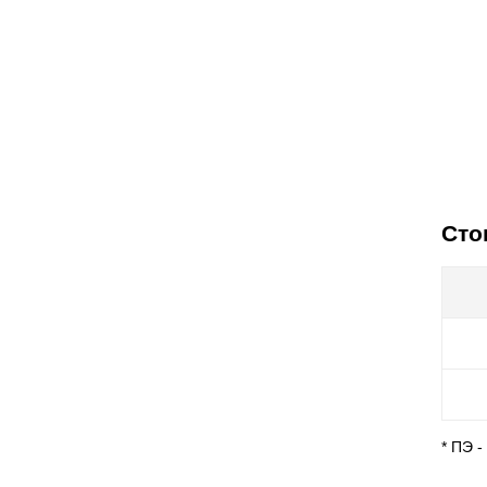
Сто
* ПЭ 