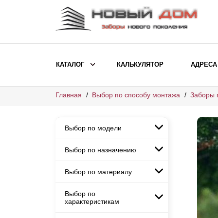
КАТАЛОГ
КАЛЬКУЛЯТОР
АДРЕСА
Главная
Выбор по способу монтажа
Заборы 
ВЫБОР ПО МОДЕЛИ
Заборы Ранчо
Выбор по модели
Заборы Хай-тек
Заборы Классика
Выбор по назначению
Заборы Ранчо
Заборы Жалюзи
Заборы Хай-тек
Выбор по материалу
Заборы и ограждения для
Заборы Классика
детских садов
ВЫБОР ПО НАЗНАЧЕНИЮ
Заборы Жалюзи
Выбор по
Заборы с кирпичными столбами
Заборы для дачи
характеристикам
Заборы и ограждения для детских
Заборы из евроштакетника
Элитные заборы для коттеджей
садов