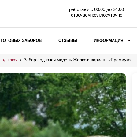
работаем с 00:00 до 24:00
отвечаем круглосуточно
 ГОТОВЫХ ЗАБОРОВ
ОТЗЫВЫ
ИНФОРМАЦИЯ
под ключ
Забор под ключ модель Жалюзи вариант «Премиум»
ВЫБОР ПО МАТЕРИАЛУ
Заборы с кирпичными столбами
Заборы из евроштакетника
горизонтального
Металлические заборы для дачи
Забор жалюзи с кирпичными столбами
Металлические заборы
Металлические ограждения