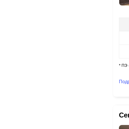
* ПЭ
Под
Се