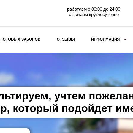
работаем с 00:00 до 24:00
отвечаем круглосуточно
 ГОТОВЫХ ЗАБОРОВ
ОТЗЫВЫ
ИНФОРМАЦИЯ
ВЫБОР ПО МАТЕРИАЛУ
Заборы с кирпичными столбами
Заборы из евроштакетника
горизонтального
льтируем, учтем пожела
Металлические заборы для дачи
Забор жалюзи с кирпичными столбами
р, который подойдет им
Металлические заборы
Металлические ограждения