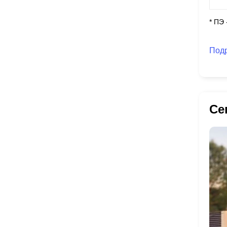
* ПЭ
Под
Се