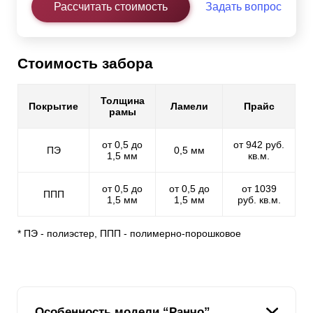
Рассчитать стоимость
Задать вопрос
Стоимость забора
Толщина
Покрытие
Ламели
Прайс
рамы
от 0,5 до
от 942 руб.
ПЭ
0,5 мм
1,5 мм
кв.м.
от 0,5 до
от 0,5 до
от 1039
ППП
1,5 мм
1,5 мм
руб. кв.м.
* ПЭ - полиэстер, ППП - полимерно-порошковое
Особенность модели “Ранчо”