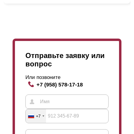
Отправьте заявку или
Также мы предоставляем возможность для Вас
вопрос
выбрать глубину 50; 60; 80 мм и высоту
ламели
,
которая
варьируется
в границах 0,5; 0,6; 0,7; 1; 1,2;
Или позвоните
1,5 мм. С увеличением глубины секции,
+7 (958) 578-17-18
увеличивается и высота
ламели
. А чем больше
высота
ламели
, тем больше дайн забора,
приобретает массивности. Глубина секции и
высота
ламели
никаким образом не действует на
срок эксплуатации забора. Менеджеры помогут вам с
+7
выбором и продемонстрируют образцы.
То есть, выбирая забор Вы можете быть уверенны в