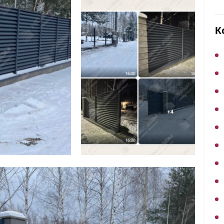
ВЫБОР ПО ХАРАКТЕРИСТИКАМ
Горизонтальные заборы
К
Высокие заборы
Красивые, дизайнерские заборы
ВЫБОР ПО СПОСОБУ МОНТАЖА
Заборы под ключ
Готовые заборы
Комплекты заборов-лего "сделай сам"
Быстровозводимые заборы