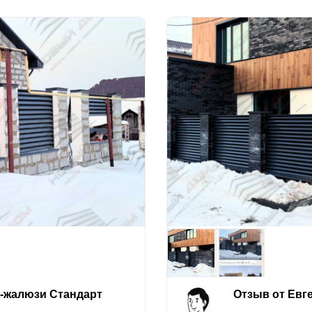
е-жалюзи Стандарт
Отзыв от Евг