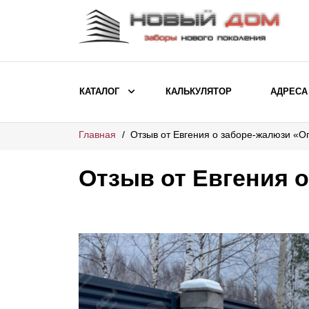
КАТАЛОГ
КАЛЬКУЛЯТОР
АДРЕСА
Главная
Отзыв от Евгения о заборе-жалюзи «О
ВЫБОР ПО МОДЕЛИ
Заборы Ранчо
Отзыв от Евгения 
Заборы Хай-тек
Заборы Классика
Заборы Жалюзи
ВЫБОР ПО НАЗНАЧЕНИЮ
Заборы и ограждения для детских
садов