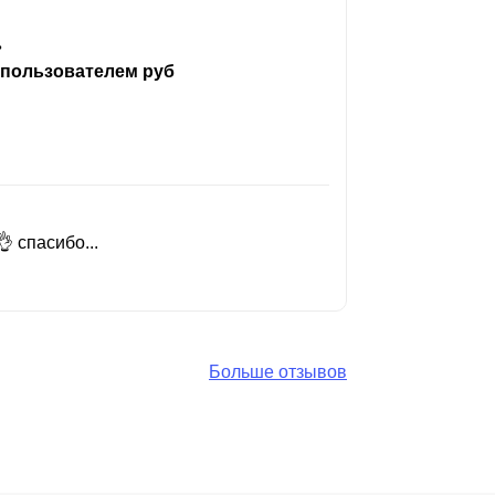
ь
 пользователем руб
 спасибо...
Добрый день
Читать вес
Больше отзывов