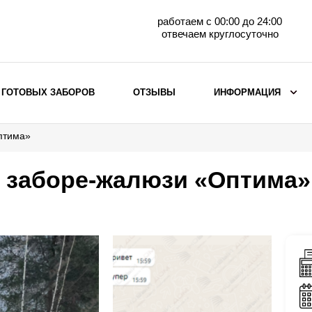
работаем с 00:00 до 24:00
отвечаем круглосуточно
 ГОТОВЫХ ЗАБОРОВ
ОТЗЫВЫ
ИНФОРМАЦИЯ
птима»
ВЫБОР ПО МАТЕРИАЛУ
Заборы с кирпичными столбами
о заборе-жалюзи «Оптима»
Заборы из евроштакетника
горизонтального
Металлические заборы для дачи
Забор жалюзи с кирпичными столбами
Металлические заборы
Металлические ограждения