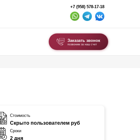
+7 (958) 578-17-18
Заказать звонок
позвоним за наш счет
ВЫБОР ПО ТИПУ
Модульные заборы и ограждения
Комбинированные заборы
Секционные заборы
ВОРОТА И КАЛИТКИ
Стоимость
Скрыто пользователем руб
Ворота откатные
Сроки
Ворота распашные
2 дня
Ворота складные гармошка